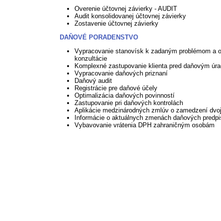
Overenie účtovnej závierky - AUDIT
Audit konsolidovanej účtovnej závierky
Zostavenie účtovnej závierky
DAŇOVÉ PORADENSTVO
Vypracovanie stanovísk k zadaným problémom a 
konzultácie
Komplexné zastupovanie klienta pred daňovým úr
Vypracovanie daňových priznaní
Daňový audit
Registrácie pre daňové účely
Optimalizácia daňových povinností
Zastupovanie pri daňových kontrolách
Aplikácie medzinárodných zmlúv o zamedzení dvoj
Informácie o aktuálnych zmenách daňových predp
Vybavovanie vrátenia DPH zahraničným osobám