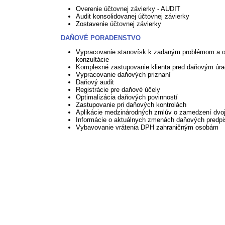
Overenie účtovnej závierky - AUDIT
Audit konsolidovanej účtovnej závierky
Zostavenie účtovnej závierky
DAŇOVÉ PORADENSTVO
Vypracovanie stanovísk k zadaným problémom a 
konzultácie
Komplexné zastupovanie klienta pred daňovým úr
Vypracovanie daňových priznaní
Daňový audit
Registrácie pre daňové účely
Optimalizácia daňových povinností
Zastupovanie pri daňových kontrolách
Aplikácie medzinárodných zmlúv o zamedzení dvoj
Informácie o aktuálnych zmenách daňových predp
Vybavovanie vrátenia DPH zahraničným osobám