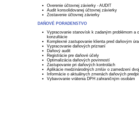
Overenie účtovnej závierky - AUDIT
Audit konsolidovanej účtovnej závierky
Zostavenie účtovnej závierky
DAŇOVÉ PORADENSTVO
Vypracovanie stanovísk k zadaným problémom a 
konzultácie
Komplexné zastupovanie klienta pred daňovým úr
Vypracovanie daňových priznaní
Daňový audit
Registrácie pre daňové účely
Optimalizácia daňových povinností
Zastupovanie pri daňových kontrolách
Aplikácie medzinárodných zmlúv o zamedzení dvoj
Informácie o aktuálnych zmenách daňových predp
Vybavovanie vrátenia DPH zahraničným osobám