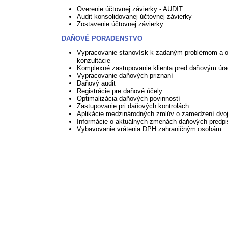
Overenie účtovnej závierky - AUDIT
Audit konsolidovanej účtovnej závierky
Zostavenie účtovnej závierky
DAŇOVÉ PORADENSTVO
Vypracovanie stanovísk k zadaným problémom a 
konzultácie
Komplexné zastupovanie klienta pred daňovým úr
Vypracovanie daňových priznaní
Daňový audit
Registrácie pre daňové účely
Optimalizácia daňových povinností
Zastupovanie pri daňových kontrolách
Aplikácie medzinárodných zmlúv o zamedzení dvoj
Informácie o aktuálnych zmenách daňových predp
Vybavovanie vrátenia DPH zahraničným osobám