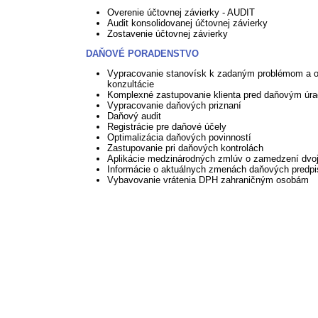
Overenie účtovnej závierky - AUDIT
Audit konsolidovanej účtovnej závierky
Zostavenie účtovnej závierky
DAŇOVÉ PORADENSTVO
Vypracovanie stanovísk k zadaným problémom a 
konzultácie
Komplexné zastupovanie klienta pred daňovým úr
Vypracovanie daňových priznaní
Daňový audit
Registrácie pre daňové účely
Optimalizácia daňových povinností
Zastupovanie pri daňových kontrolách
Aplikácie medzinárodných zmlúv o zamedzení dvoj
Informácie o aktuálnych zmenách daňových predp
Vybavovanie vrátenia DPH zahraničným osobám