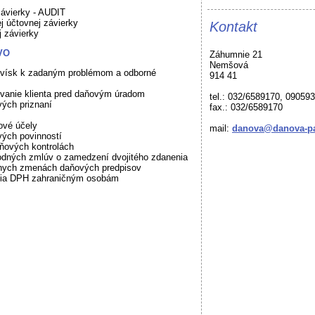
závierky - AUDIT
j účtovnej závierky
Kontakt
j závierky
VO
Záhumnie 21
Nemšová
ovísk k zadaným problémom a odborné
914 41
vanie klienta pred daňovým úradom
tel.: 032/6589170, 09059
ých priznaní
fax.: 032/6589170
ové účely
mail:
danova@danova-pa
vých povinností
aňových kontrolách
odných zmlúv o zamedzení dvojitého zdanenia
lnych zmenách daňových predpisov
nia DPH zahraničným osobám