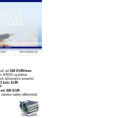
CENY
INFORMÁCIE
 už od
100 EUR/mes
a v KROS systéme
ých účtovných smerníc
3 tisíc EUR
DP
 od 300 EUR
 záruka našej odbornosti