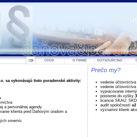
ÚVOD
O FIRME
OUTSOURCING
Prečo my?
o. sa vykonávajú tieto poradenské aktivity:
vedenie účtovníctva
vedenie účtovníctv
vypracovanie intern
poistenie do výšky
3
a
licencie SKAU, SK
vníctva
audit spoločností
už
j a personálnej agendy
významní klienti ako
vanie klienta pred Daňovým úradom a
ných smerníc