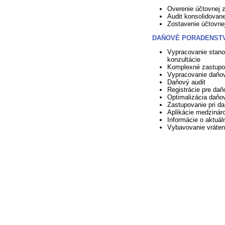
Overenie účtovnej 
Audit konsolidovane
Zostavenie účtovne
DAŇOVÉ PORADENST
Vypracovanie stan
konzultácie
Komplexné zastupo
Vypracovanie daňov
Daňový audit
Registrácie pre daň
Optimalizácia daňo
Zastupovanie pri d
Aplikácie medzinár
Informácie o aktuá
Vybavovanie vráte