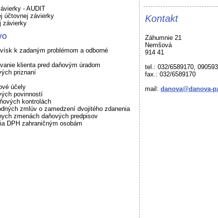
závierky - AUDIT
j účtovnej závierky
Kontakt
j závierky
VO
Záhumnie 21
Nemšová
ovísk k zadaným problémom a odborné
914 41
vanie klienta pred daňovým úradom
tel.: 032/6589170, 09059
ých priznaní
fax.: 032/6589170
ové účely
mail:
danova@danova-pa
vých povinností
aňových kontrolách
odných zmlúv o zamedzení dvojitého zdanenia
lnych zmenách daňových predpisov
nia DPH zahraničným osobám