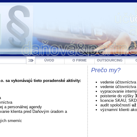
ÚVOD
O FIRME
OUTSOURCING
Prečo my?
o. sa vykonávajú tieto poradenské aktivity:
vedenie účtovníctva
vedenie účtovníctv
vypracovanie intern
poistenie do výšky
3
a
licencie SKAU, SK
vníctva
audit spoločností
už
j a personálnej agendy
významní klienti ako
vanie klienta pred Daňovým úradom a
ných smerníc