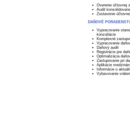
Overenie účtovnej 
Audit konsolidovane
Zostavenie účtovne
DAŇOVÉ PORADENST
Vypracovanie stan
konzultácie
Komplexné zastupo
Vypracovanie daňov
Daňový audit
Registrácie pre daň
Optimalizácia daňo
Zastupovanie pri d
Aplikácie medzinár
Informácie o aktuá
Vybavovanie vráte