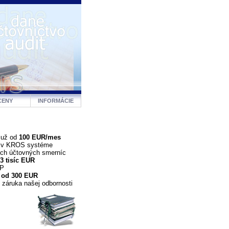
CENY
INFORMÁCIE
 už od
100 EUR/mes
a v KROS systéme
ých účtovných smerníc
3 tisíc EUR
DP
 od 300 EUR
 záruka našej odbornosti