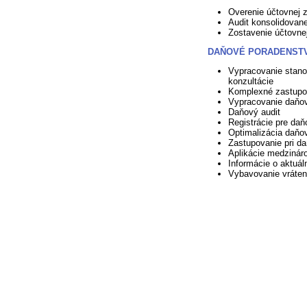
Overenie účtovnej 
Audit konsolidovane
Zostavenie účtovne
DAŇOVÉ PORADENST
Vypracovanie stan
konzultácie
Komplexné zastupo
Vypracovanie daňov
Daňový audit
Registrácie pre daň
Optimalizácia daňo
Zastupovanie pri d
Aplikácie medzinár
Informácie o aktuá
Vybavovanie vráte