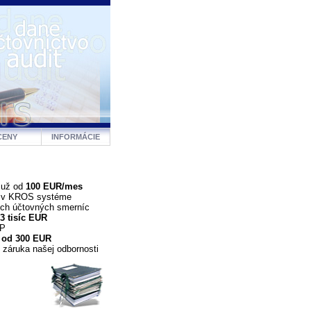
CENY
INFORMÁCIE
 už od
100 EUR/mes
a v KROS systéme
ých účtovných smerníc
3 tisíc EUR
DP
 od 300 EUR
 záruka našej odbornosti