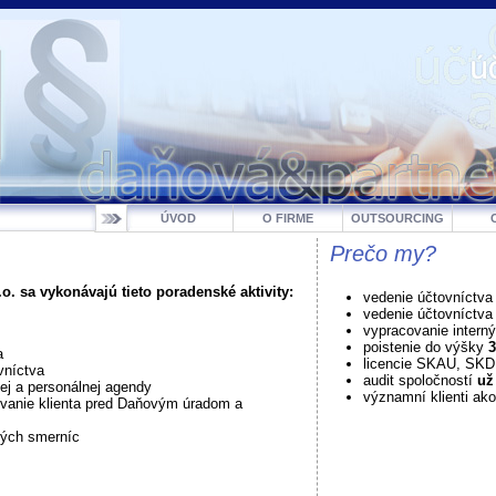
ÚVOD
O FIRME
OUTSOURCING
Prečo my?
o. sa vykonávajú tieto poradenské aktivity:
vedenie účtovníctva
vedenie účtovníctv
vypracovanie intern
poistenie do výšky
3
a
licencie SKAU, SK
vníctva
audit spoločností
už
j a personálnej agendy
významní klienti ako
vanie klienta pred Daňovým úradom a
ných smerníc