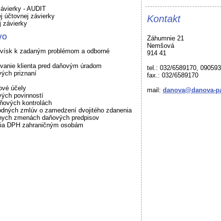
závierky - AUDIT
j účtovnej závierky
Kontakt
j závierky
VO
Záhumnie 21
Nemšová
ovísk k zadaným problémom a odborné
914 41
vanie klienta pred daňovým úradom
tel.: 032/6589170, 09059
ých priznaní
fax.: 032/6589170
ové účely
mail:
danova@danova-pa
vých povinností
aňových kontrolách
odných zmlúv o zamedzení dvojitého zdanenia
lnych zmenách daňových predpisov
nia DPH zahraničným osobám