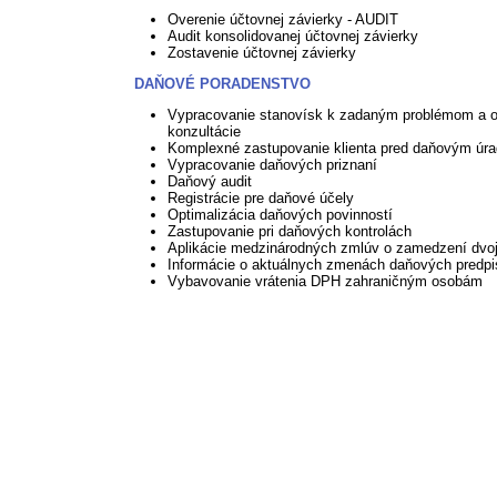
Overenie účtovnej závierky - AUDIT
Audit konsolidovanej účtovnej závierky
Zostavenie účtovnej závierky
DAŇOVÉ PORADENSTVO
Vypracovanie stanovísk k zadaným problémom a 
konzultácie
Komplexné zastupovanie klienta pred daňovým úr
Vypracovanie daňových priznaní
Daňový audit
Registrácie pre daňové účely
Optimalizácia daňových povinností
Zastupovanie pri daňových kontrolách
Aplikácie medzinárodných zmlúv o zamedzení dvoj
Informácie o aktuálnych zmenách daňových predp
Vybavovanie vrátenia DPH zahraničným osobám