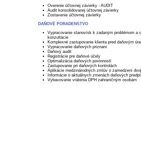
Overenie účtovnej závierky - AUDIT
Audit konsolidovanej účtovnej závierky
Zostavenie účtovnej závierky
DAŇOVÉ PORADENSTVO
Vypracovanie stanovísk k zadaným problémom a 
konzultácie
Komplexné zastupovanie klienta pred daňovým úr
Vypracovanie daňových priznaní
Daňový audit
Registrácie pre daňové účely
Optimalizácia daňových povinností
Zastupovanie pri daňových kontrolách
Aplikácie medzinárodných zmlúv o zamedzení dvoj
Informácie o aktuálnych zmenách daňových predp
Vybavovanie vrátenia DPH zahraničným osobám